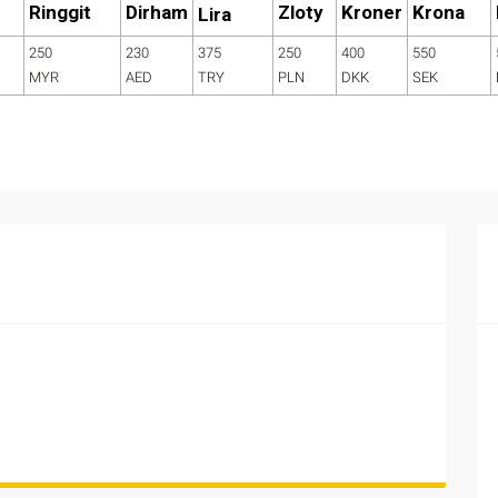
Ringgit
Dirham
Zloty
Kroner
Krona
Lira
250
230
375
250
400
550
MYR
AED
TRY
PLN
DKK
SEK