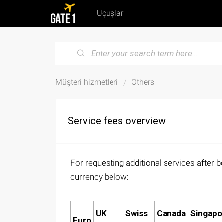
Uçuşlar
Müşteri hizmetleri
Others
Service fees overview
For requesting additional services after b
currency below:
UK
Swiss
Canada
Singapo
Euro