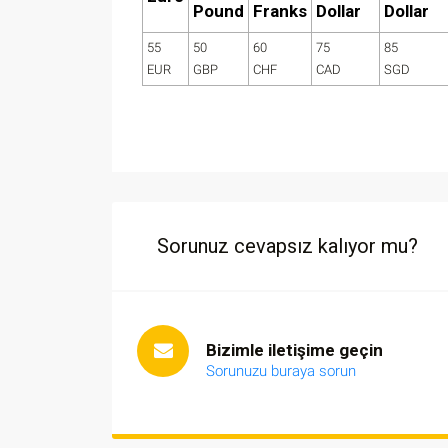
Pound
Franks
Dollar
Dollar
55
50
60
75
85
EUR
GBP
CHF
CAD
SGD
Sorunuz cevapsız kalıyor mu?
Bizimle iletişime geçin
Sorunuzu buraya sorun